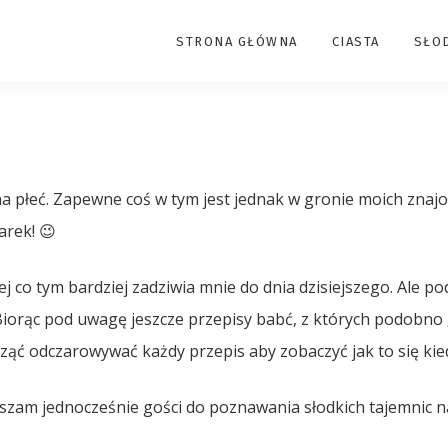
STRONA GŁÓWNA
CIASTA
SŁO
płeć. Zapewne coś w tym jest jednak w gronie moich znajom
rek! 😉
kiej co tym bardziej zadziwia mnie do dnia dzisiejszego. Ale
 Biorąc pod uwagę jeszcze przepisy babć, z których podobn
cząć odczarowywać każdy przepis aby zobaczyć jak to się kied
aszam jednocześnie gości do poznawania słodkich tajemnic na