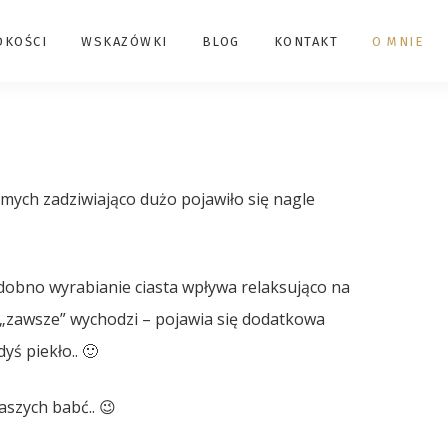
DKOŚCI
WSKAZÓWKI
BLOG
KONTAKT
O MNIE
ych zadziwiająco dużo pojawiło się nagle
 podobno wyrabianie ciasta wpływa relaksująco na
o „zawsze” wychodzi – pojawia się dodatkowa
yś piekło.. 🙂
szych babć.. 😉