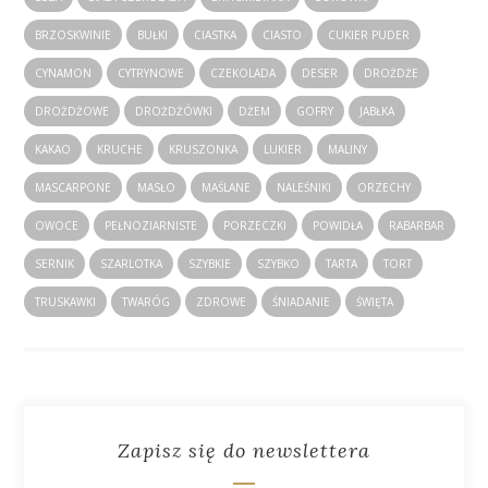
BRZOSKWINIE
BUŁKI
CIASTKA
CIASTO
CUKIER PUDER
CYNAMON
CYTRYNOWE
CZEKOLADA
DESER
DROŻDŻE
DROŻDŻOWE
DROŻDŻÓWKI
DŻEM
GOFRY
JABŁKA
KAKAO
KRUCHE
KRUSZONKA
LUKIER
MALINY
MASCARPONE
MASŁO
MAŚLANE
NALEŚNIKI
ORZECHY
OWOCE
PEŁNOZIARNISTE
PORZECZKI
POWIDŁA
RABARBAR
SERNIK
SZARLOTKA
SZYBKIE
SZYBKO
TARTA
TORT
TRUSKAWKI
TWARÓG
ZDROWE
ŚNIADANIE
ŚWIĘTA
Zapisz się do newslettera