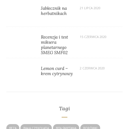
Jabłecznik na
21 LIPCA 2020
herbatnikach
Recenzja i test
15 CZERWCA 2020
miksera
planetarnego
SMEG SMF02
Lemon curd –
2 CZERWCA 2020
krem cytrynowy
Tagi
BEZA
BIAŁA CZEKOLADA
BITA ŚMIETANA
BORÓWKI