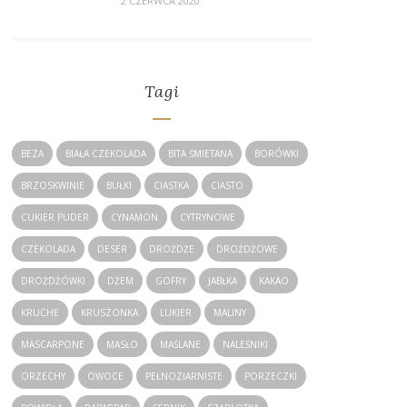
2 CZERWCA 2020
Tagi
BEZA
BIAŁA CZEKOLADA
BITA ŚMIETANA
BORÓWKI
BRZOSKWINIE
BUŁKI
CIASTKA
CIASTO
CUKIER PUDER
CYNAMON
CYTRYNOWE
CZEKOLADA
DESER
DROŻDŻE
DROŻDŻOWE
DROŻDŻÓWKI
DŻEM
GOFRY
JABŁKA
KAKAO
KRUCHE
KRUSZONKA
LUKIER
MALINY
MASCARPONE
MASŁO
MAŚLANE
NALEŚNIKI
ORZECHY
OWOCE
PEŁNOZIARNISTE
PORZECZKI