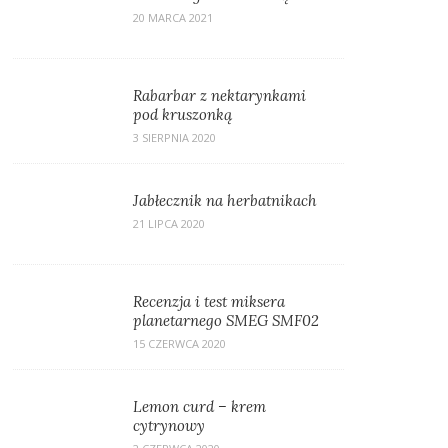
20 MARCA 2021
Rabarbar z nektarynkami
pod kruszonką
3 SIERPNIA 2020
Jabłecznik na herbatnikach
21 LIPCA 2020
Recenzja i test miksera
planetarnego SMEG SMF02
15 CZERWCA 2020
Lemon curd – krem
cytrynowy