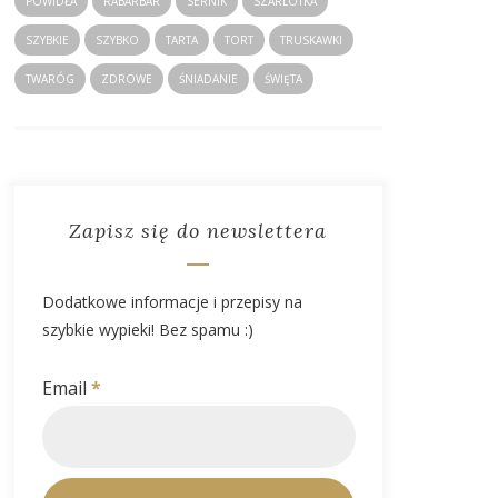
POWIDŁA
RABARBAR
SERNIK
SZARLOTKA
SZYBKIE
SZYBKO
TARTA
TORT
TRUSKAWKI
TWARÓG
ZDROWE
ŚNIADANIE
ŚWIĘTA
Zapisz się do newslettera
Dodatkowe informacje i przepisy na
szybkie wypieki! Bez spamu :)
Email
*