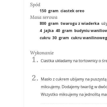
Spód
150
gram
ciastek oreo
Masa serowa
800
gram
twarogu z wiaderka
uż
4
jajka
40
gram
budyniu wanilio
cukru
30
gram
cukru wanilinowe
Wykonanie
Ciastka układamy na tortownicy o śr
Masło z cukrem ubijamy na puszystą masę, dodajemy po kolei jajka i dalej
miksujemy. Dodajemy twaróg w dwóch
Wszystko miksujemy na jednolitą ma