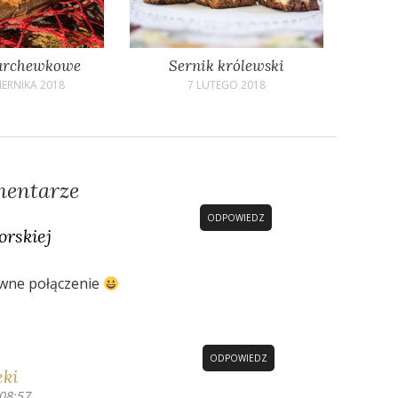
archewkowe
Sernik królewski
IERNIKA 2018
7 LUTEGO 2018
mentarze
ODPOWIEDZ
orskiej
owne połączenie
ODPOWIEDZ
eki
 08:57