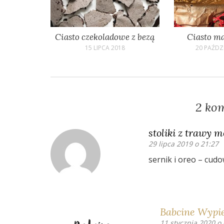
Ciasto czekoladowe z bezą
Ciasto m
15 LIPCA 2018
20 PAŹDZ
2 ko
stoliki z trawy m
29 lipca 2019 o 21:27
sernik i oreo – cud
Babcine Wypi
11 stycznia 2020 o