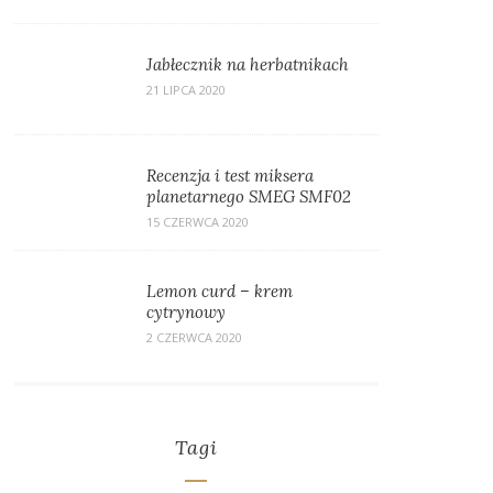
Jabłecznik na herbatnikach
21 LIPCA 2020
Recenzja i test miksera
planetarnego SMEG SMF02
15 CZERWCA 2020
Lemon curd – krem
cytrynowy
2 CZERWCA 2020
Tagi