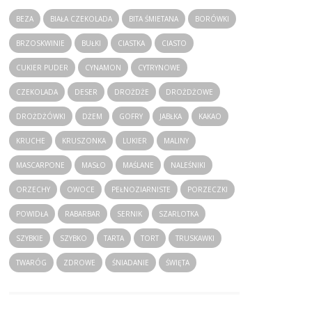
BEZA
BIAŁA CZEKOLADA
BITA ŚMIETANA
BORÓWKI
BRZOSKWINIE
BUŁKI
CIASTKA
CIASTO
CUKIER PUDER
CYNAMON
CYTRYNOWE
CZEKOLADA
DESER
DROŻDŻE
DROŻDŻOWE
DROŻDŻÓWKI
DŻEM
GOFRY
JABŁKA
KAKAO
KRUCHE
KRUSZONKA
LUKIER
MALINY
MASCARPONE
MASŁO
MAŚLANE
NALEŚNIKI
ORZECHY
OWOCE
PEŁNOZIARNISTE
PORZECZKI
POWIDŁA
RABARBAR
SERNIK
SZARLOTKA
SZYBKIE
SZYBKO
TARTA
TORT
TRUSKAWKI
TWARÓG
ZDROWE
ŚNIADANIE
ŚWIĘTA