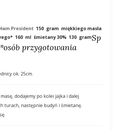
yłam President
150
gram
miękkiego masła
Sp
wego*
160
ml
śmietany 30%
130
gram
osób przygotowania
go
ednicy ok. 25cm.
 turach, następnie budyń i śmietanę.
sę.