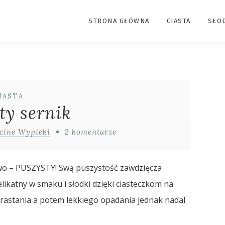
STRONA GŁÓWNA
CIASTA
SŁO
IASTA
ty sernik
cine Wypieki
2 komentarze
łowo – PUSZYSTY! Swą puszystość zawdzięcza
likatny w smaku i słodki dzięki ciasteczkom na
yrastania a potem lekkiego opadania jednak nadal