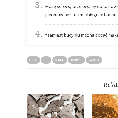
Masę serową przelewamy do tortownicy na ciasteczka, wyrównujemy wierzch i
pieczemy bez termoobiegu w temper
*zamiast budyniu można dodać mąk
OREO
SER
SERNIK
TWARÓG
WANILIA
Relat