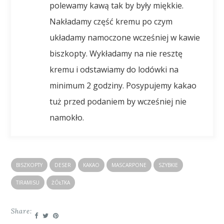
polewamy kawą tak by były miękkie.
Nakładamy część kremu po czym
układamy namoczone wcześniej w kawie
biszkopty. Wykładamy na nie resztę
kremu i odstawiamy do lodówki na
minimum 2 godziny. Posypujemy kakao
tuż przed podaniem by wcześniej nie
namokło.
BISZKOPTY
DESER
KAKAO
MASCARPONE
SZYBKIE
TIRAMISU
ŻÓŁTKA
Share: