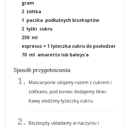
gram
2
żółtka
1
paczka
podłużnych biszkoptów
2
łyżki
cukru
250
ml
espresso + 1 łyżeczka cukru do posłodzenia
70
ml
amaretto lub baleys'a
Sposób przygotowania
Mascarpone ubijamy razem z cukrem i
żółtkami, pod koniec dodajemy likier.
Kawę słodzimy łyżeczką cukru.
Biszkopty układamy w naczyniu i