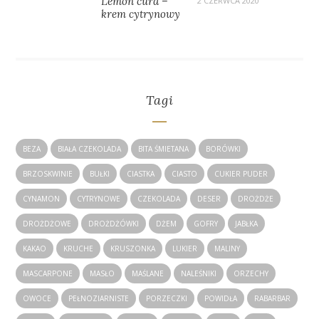
Lemon curd –
2 CZERWCA 2020
krem cytrynowy
Tagi
BEZA
BIAŁA CZEKOLADA
BITA ŚMIETANA
BORÓWKI
BRZOSKWINIE
BUŁKI
CIASTKA
CIASTO
CUKIER PUDER
CYNAMON
CYTRYNOWE
CZEKOLADA
DESER
DROŻDŻE
DROŻDŻOWE
DROŻDŻÓWKI
DŻEM
GOFRY
JABŁKA
KAKAO
KRUCHE
KRUSZONKA
LUKIER
MALINY
MASCARPONE
MASŁO
MAŚLANE
NALEŚNIKI
ORZECHY
OWOCE
PEŁNOZIARNISTE
PORZECZKI
POWIDŁA
RABARBAR