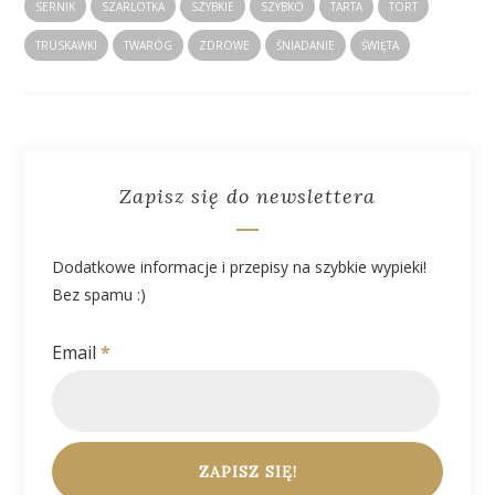
SERNIK
SZARLOTKA
SZYBKIE
SZYBKO
TARTA
TORT
TRUSKAWKI
TWARÓG
ZDROWE
ŚNIADANIE
ŚWIĘTA
Zapisz się do newslettera
Dodatkowe informacje i przepisy na szybkie wypieki!
Bez spamu :)
Email
*