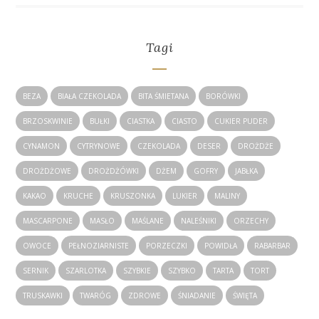
Tagi
BEZA
BIAŁA CZEKOLADA
BITA ŚMIETANA
BORÓWKI
BRZOSKWINIE
BUŁKI
CIASTKA
CIASTO
CUKIER PUDER
CYNAMON
CYTRYNOWE
CZEKOLADA
DESER
DROŻDŻE
DROŻDŻOWE
DROŻDŻÓWKI
DŻEM
GOFRY
JABŁKA
KAKAO
KRUCHE
KRUSZONKA
LUKIER
MALINY
MASCARPONE
MASŁO
MAŚLANE
NALEŚNIKI
ORZECHY
OWOCE
PEŁNOZIARNISTE
PORZECZKI
POWIDŁA
RABARBAR
SERNIK
SZARLOTKA
SZYBKIE
SZYBKO
TARTA
TORT
TRUSKAWKI
TWARÓG
ZDROWE
ŚNIADANIE
ŚWIĘTA