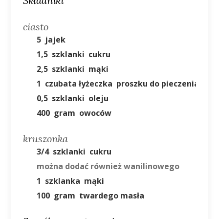
Składniki
ciasto
5
jajek
1,5
szklanki
cukru
2,5
szklanki
mąki
1
czubata łyżeczka
proszku do pieczenia
0,5
szklanki
oleju
400
gram
owoców
kruszonka
3/4
szklanki
cukru
można dodać również wanilinowego
1
szklanka
mąki
100
gram
twardego masła