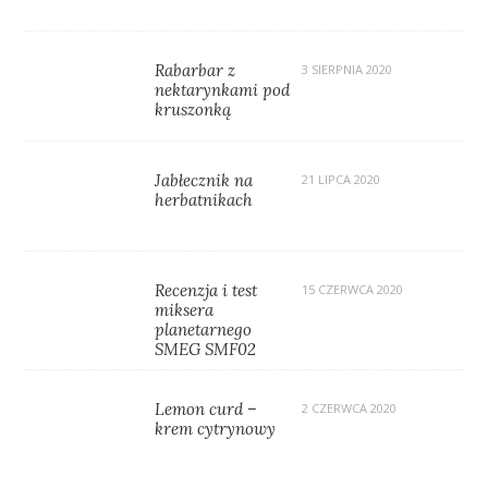
Rabarbar z
3 SIERPNIA 2020
nektarynkami pod
kruszonką
Jabłecznik na
21 LIPCA 2020
herbatnikach
Recenzja i test
15 CZERWCA 2020
miksera
planetarnego
SMEG SMF02
Lemon curd –
2 CZERWCA 2020
krem cytrynowy